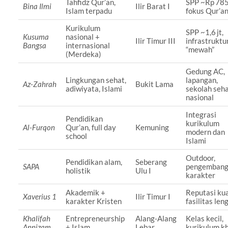
Tahfidz Qur’an,
SPP ~Rp 785 
Bina Ilmi
Ilir Barat I
Islam terpadu
fokus Qur’a
Kurikulum
SPP ~1,6 jt,
Kusuma
nasional +
Ilir Timur III
infrastruktu
Bangsa
internasional
“mewah”
(Merdeka)
Gedung AC,
Lingkungan sehat,
lapangan,
Az‑Zahrah
Bukit Lama
adiwiyata, Islami
sekolah seh
nasional
Integrasi
Pendidikan
kurikulum
Al‑Furqon
Qur’an, full day
Kemuning
modern dan
school
Islami
Outdoor,
Pendidikan alam,
Seberang
SAPA
pengemban
holistik
Ulu I
karakter
Akademik +
Reputasi kua
Xaverius 1
Ilir Timur I
karakter Kristen
fasilitas len
Khalifah
Entrepreneurship
Alang‑Alang
Kelas kecil,
Annizam
+ Islam
Lebar
kurikulum k