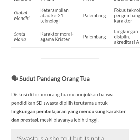
Keterampilan
Fokus teknol
Global
abad ke‑21,
Palembang
pengemban
Mandiri
teknologi
karakter
Lingkungan
Santa
Karakter moral-
Palembang
disiplin,
Maria
agama Kristen
akreditasi A
🗣 Sudut Pandang Orang Tua
Diskusi di forum orang tua menunjukkan bahwa
pendidikan SD swasta dipilih terutama untuk
lingkungan pembelajaran yang mendukung karakter
dan prestasi
, meski biayanya lebih tinggi
.
“Swasta is a shortcut but its not a