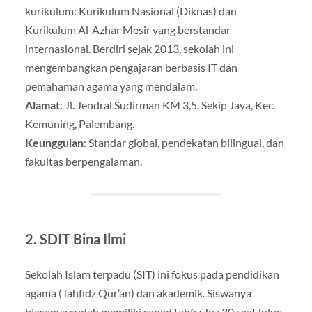
kurikulum: Kurikulum Nasional (Diknas) dan
Kurikulum Al‑Azhar Mesir yang berstandar
internasional. Berdiri sejak 2013, sekolah ini
mengembangkan pengajaran berbasis IT dan
pemahaman agama yang mendalam
.
Alamat
: Jl. Jendral Sudirman KM 3,5, Sekip Jaya, Kec.
Kemuning, Palembang.
Keunggulan
: Standar global, pendekatan bilingual, dan
fakultas berpengalaman.
2.
SDIT Bina Ilmi
Sekolah Islam terpadu (SIT) ini fokus pada pendidikan
agama (Tahfidz Qur’an) dan akademik. Siswanya
biasanya sudah memiliki sanad tahfiz Juz 30 saat lulus