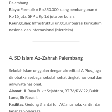
Palembang.
Biaya
: Formulir ± Rp 350.000; uang pembangunan ±
Rp 16 juta; SPP ± Rp 1,6 juta per bulan .
Keunggulan
: Infrastruktur unggul, integrasi kurikulum
nasional dan internasional (Merdeka).
4.
SD Islam Az‑Zahrah Palembang
Sekolah islam unggulan dengan akreditasi A Plus, juga
dinobatkan sebagai sekolah sehat tingkat nasional dan
adiwiyata nasional
.
Alamat
: Jl. Raya Bukit Sejahtera, RT 76/RW 22, Bukit
Lama, Ilir Barat I.
Fasilitas
: Gedung 3 lantai full AC, mushola, kantin, dan
lapangan olahraga .