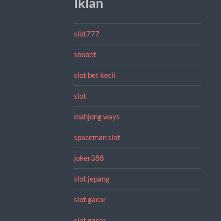
Iklan
slot777
sbobet
slot bet kecil
slot
mahjong ways
spaceman slot
joker388
slot jepang
slot gacor
slot gacor